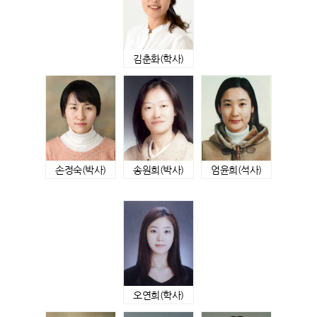
김춘화
(학사)
손정숙
(박사)
송원희
(박사)
엄윤희
(석사)
오연희
(학사)