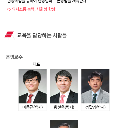
협동작업을 통하여 협동심과 토론방법을 체득한다
⇨ 의사소통 능력, 사회성 향상
교육을 담당하는 사람들
운영교수
대표
이종규
(박사)
황선욱
(박사)
정달영
(박사)