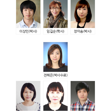
이상민
(박사)
임길순
(학사)
장미송
(박사)
전혜은
(박사수료)