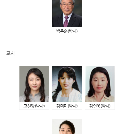
박은순
(박사)
교사
고선양
(박사)
김미미
(박사)
김연욱
(박사)